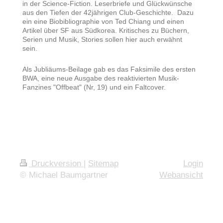
in der Science-Fiction. Leserbriefe und Glückwünsche
aus den Tiefen der 42jährigen Club-Geschichte. Dazu
ein eine Biobibliographie von Ted Chiang und einen
Artikel über SF aus Südkorea. Kritisches zu Büchern,
Serien und Musik, Stories sollen hier auch erwähnt
sein.
Als Jubliäums-Beilage gab es das Faksimile des ersten
BWA, eine neue Ausgabe des reaktivierten Musik-
Fanzines "Offbeat" (Nr, 19) und ein Faltcover.
Druckversion
|
Sitemap
Login
© Michael Baumgartner
Webansicht