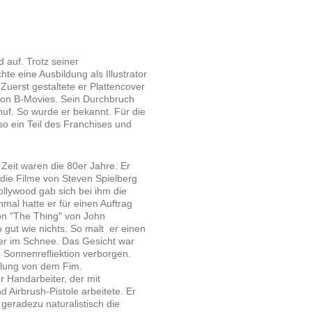
 auf. Trotz seiner
e eine Ausbildung als Illustrator
Zuerst gestaltete er Plattencover
 von B-Movies. Sein Durchbruch
huf. So wurde er bekannt. Für die
so ein Teil des Franchises und
Zeit waren die 80er Jahre. Er
r die Filme von Steven Spielberg
ollywood gab sich bei ihm die
nmal hatte er für einen Auftrag
Von "The Thing" von John
 gut wie nichts. So malt er einen
er im Schnee. Das Gesicht war
 Sonnenrefliektion verborgen.
llung von dem Fim.
r Handarbeiter, der mit
nd Airbrush-Pistole arbeitete. Er
 geradezu naturalistisch die