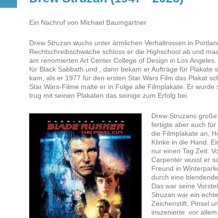
Ein Nachruf von Michael Baumgartner
Drew Struzan wuchs unter ärmlichen Verhaltnissen in Portland
Rechtschreibschwäche schloss er die Highschool ab und macht
am renomierten Art Center College of Design in Los Angeles. 
für Black Sabbath und , dann bekam er Aufträge für Plakate
kam, als er 1977 für den ersten Star Wars Film das Plakat sc
Star Wars-Filme malte er in Folge alle Filmplakate. Er wurde 
trug mit seinen Plakaten das seinige zum Erfolg bei.
Drew Struzans große 
fertigte aber auch fü
die Filmplakate an, H
Klinke in die Hand. Ei
nur einen Tag Zeit. 
Carpenter wusst er so
Freund in Winterpark
durch eine blendende
Das war seine Vorste
Struzan war ein echte
Zeichenstift, Pinsel u
inszenierte vor allem