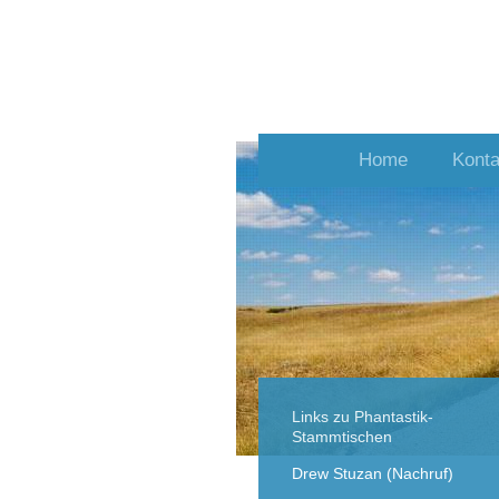
Home
Konta
Links zu Phantastik-
Stammtischen
Drew Stuzan (Nachruf)